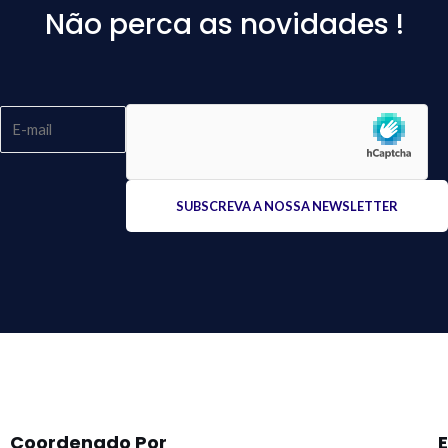
Não perca as novidades !
Please
leave
this
field
empty.
Coordenado Por