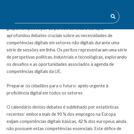
Competências e Emprego (DSJP) organizou um grupo de
trabalho online
(Squad 2024) focado na melhoria das
competências digitais em profissões não ligadas às TIC. Este
grupo, composto por 18 peritos de toda a Europa,
aprofundou debates cruciais sobre as necessidades de
competências digitais em setores não digitais durante uma
série de sessões em linha. Os peritos representaram uma série
de perspetivas políticas, industriais e tecnológicas, explorando
os desafios e as oportunidades associados à agenda de
competências digitais da UE.
Preparar os cidadãos para o futuro: apelo urgente à
proficiência digital em todos os setores
O calendário destes debates é sublinhado por estatísticas
recentes: embora mais de 90 % dos empregos na Europa
exijam competências digitais básicas, 42 % dos europeus ainda
não possuem estas competências essenciais. Este défice de