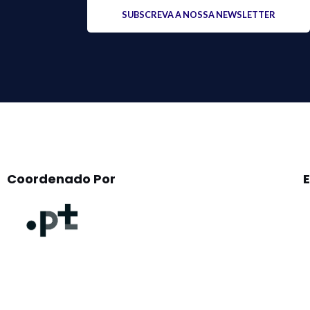
Please
leave
this
field
empty.
Coordenado Por