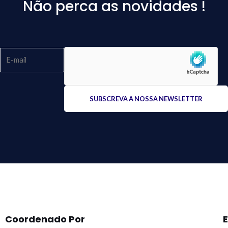
Não perca as novidades !
Please
leave
this
field
empty.
Coordenado Por