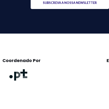
leave
this
field
empty.
Coordenado Por