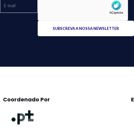
Please
leave
this
field
empty.
Coordenado Por