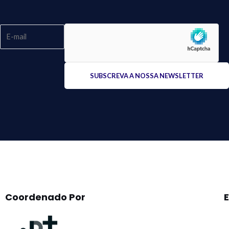
Please
leave
this
field
empty.
Coordenado Por