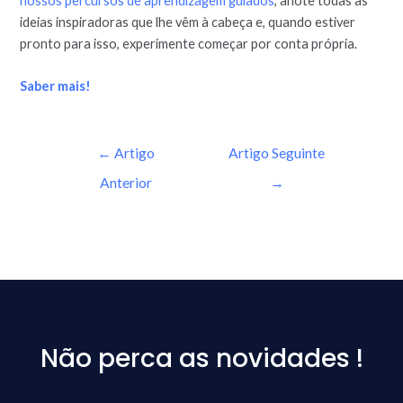
nossos percursos de aprendizagem guiados
, anote todas as
ideias inspiradoras que lhe vêm à cabeça e, quando estiver
pronto para isso, experimente começar por conta própria.
Saber mais!
←
Artigo
Artigo Seguinte
Anterior
→
Não perca as novidades !