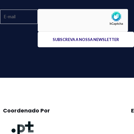
Please
leave
this
field
empty.
Coordenado Por