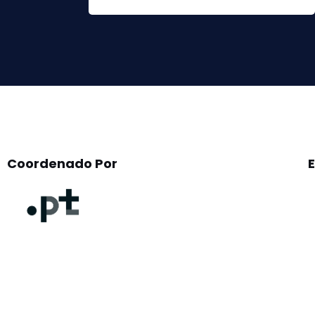
leave
this
field
empty.
Coordenado Por