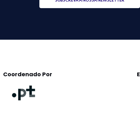
leave
this
field
empty.
Coordenado Por