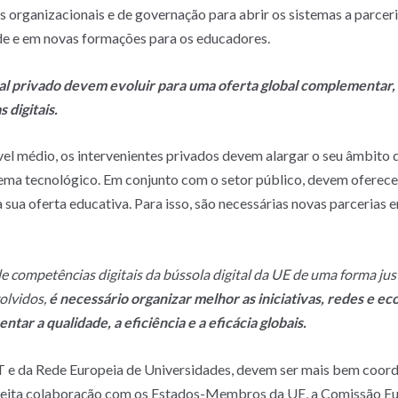
s organizacionais e de governação para abrir os sistemas a parcer
ade e em novas formações para os educadores.
gital privado devem evoluir para uma oferta global complementa
 digitais.
ível médio, os intervenientes privados devem alargar o seu âmbito 
ema tecnológico. Em conjunto com o setor público, devem oferece
ua oferta educativa. Para isso, são necessárias novas parcerias en
e competências digitais da bússola digital da UE de uma forma just
olvidos,
é necessário organizar melhor as iniciativas, redes e 
ntar a qualidade, a eficiência e a eficácia globais.
EIT e da Rede Europeia de Universidades, devem ser mais bem coord
streita colaboração com os Estados-Membros da UE, a Comissão Eu