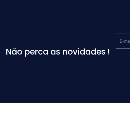
Não perca as novidades !
Please
leave
this
field
empty.