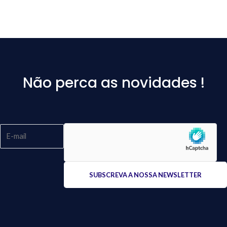
Não perca as novidades !
Please
leave
this
field
empty.